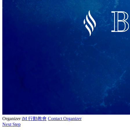
Organizer
iM 行動教會
Contact Organizer
Next Step