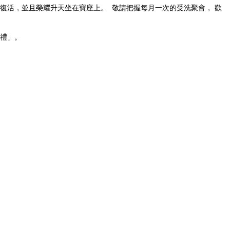
，並且榮耀升天坐在寶座上。 ​ 敬請把握每月一次的受洗聚會， ​歡
兒獻禮」。