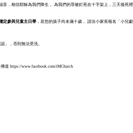
音，相信耶穌為我們降生， 為我們的罪被釘死在十字架上，三天後死裡復活
需穩定參與兒童主日學
，若您的孩子尚未滿十歲， 請洽小家長報名「小
確認」，否則無法受洗。
https://www.facebook.com/iMChurch