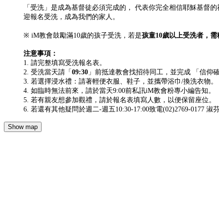
「受洗」是成為基督徒必須完成的， 代表你完全相信耶穌基督的福
迎報名受洗，成為我們的家人。
※ iM教會鼓勵滿10歲的孩子受洗，若是
孩童10歲以上受洗者，
注意事項：
1. 請完整填寫受洗報名表。
2. 受洗當天請「
09:30
」前抵達教會找招待同工，並完成 「信仰
3. 若選擇浸水禮：請著輕便衣服、鞋子，並攜帶浴巾/換洗衣物。
4. 如臨時無法前來，請於當天9:00前私訊iM教會粉專小編告知。
5. 若有親友想參加觀禮，請於報名表填寫人數，以便保留座位。
6. 若還有其他疑問於週二-週五10:30-17:00致電(02)2769-0177 淑芬傳道 
Show map